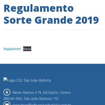
Regulamento
Sorte Grande 2019
Regulamento
Baixar
Nereu Ramos 279, Ed.Castro, Centro
88240-000, São João Batista / SC
executivo@cdlsaojoaobatista.com.br