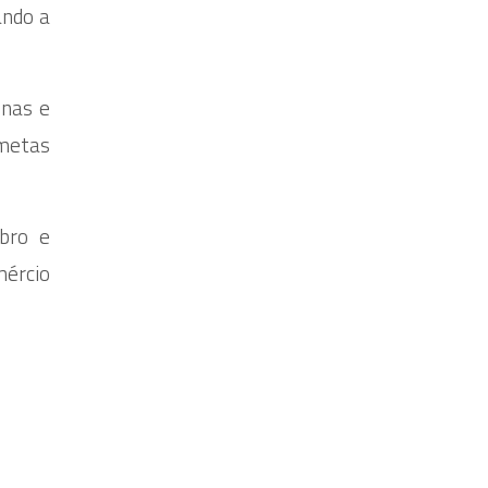
ando a
inas e
 metas
bro e
ércio