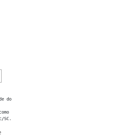
e do 
omo 
c/SC. 
e