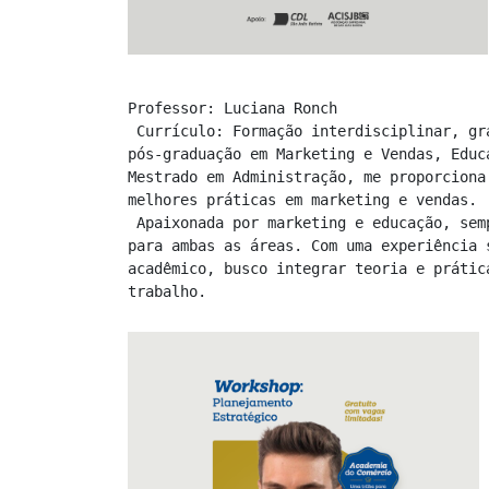
Professor: Luciana Ronch

 Currículo: Formação interdisciplinar, graduada em Publicidade e Propaganda e em Turismo e Lazer, com 
pós-graduação em Marketing e Vendas, Educ
Mestrado em Administração, me proporciona
melhores práticas em marketing e vendas.

 Apaixonada por marketing e educação, sempre dedicada a trazer inovação, criatividade e conhecimento 
para ambas as áreas. Com uma experiência 
acadêmico, busco integrar teoria e prátic
trabalho. 