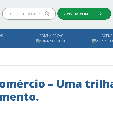
OS
COMUNICAÇÃO
AGEND
omércio – Uma trilh
imento.