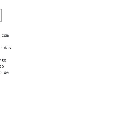
 das 
o 
 de 