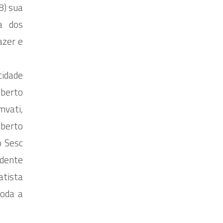
8) sua
a dos
azer e
cidade
oberto
mvati,
oberto
o Sesc
idente
atista
toda a