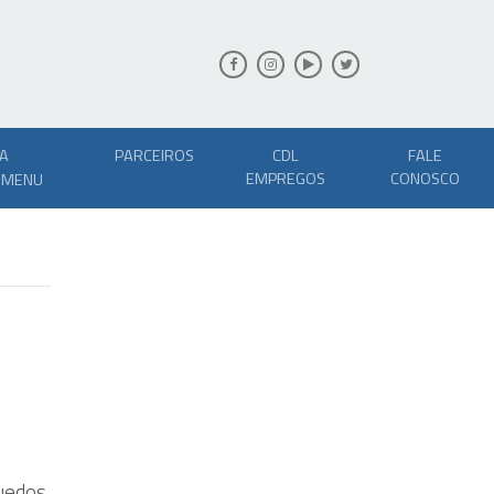
A
PARCEIROS
CDL
FALE
EMPREGOS
CONOSCO
!
uedos,