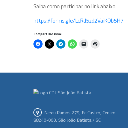
Saiba como participar no link abaixo:
https://forms.gle/LcRd5zd2VaiKQb5H7
Compartilhe isso:
Nereu Ramos 279, Ed.Castro, Centro
88240-000, São João Batista / SC