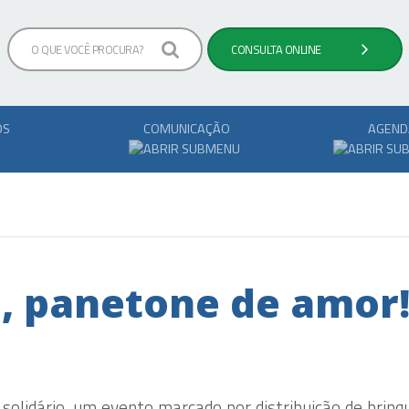
OS
COMUNICAÇÃO
AGEND
o, panetone de amor
olidário, um evento marcado por distribuição de brinq