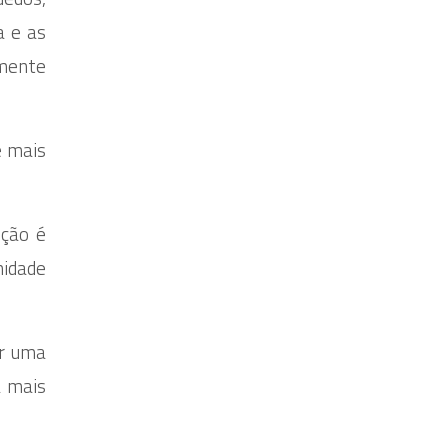
a e as
lmente
e mais
ição é
nidade
er uma
a mais