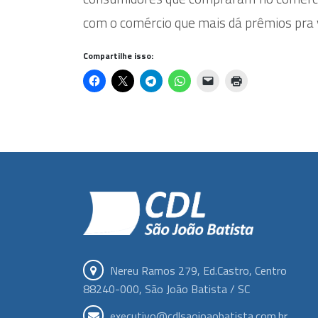
com o comércio que mais dá prêmios pra 
Compartilhe isso:
Nereu Ramos 279, Ed.Castro, Centro
88240-000, São João Batista / SC
executivo@cdlsaojoaobatista.com.br