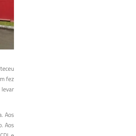
nteceu
em fez
 levar
a. Aos
o. Aos
 CDL e