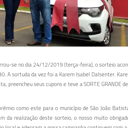
u-se no dia 24/12/2019 (terça-feira), o sorteio aco
0. A sortuda da vez foi a Karem Isabel Dalsenter. Kar
ta, preencheu seus cupons e teve a SORTE GRANDE de
prêmio como este para o município de São João Batist
am da realização deste sorteio, o nosso muito obrigad
o local e aderiram a nossa campanha continuem com a