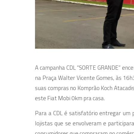
A campanha CDL “SORTE GRANDE” encerro
na Praça Walter Vicente Gomes, às 16h3
suas compras no Komprão Koch Atacadis
este Fiat Mobi 0km pra casa.
Para a CDL é satisfatório entregar um 
lojistas que se envolveram e participar
consumidores que compraram no comérci